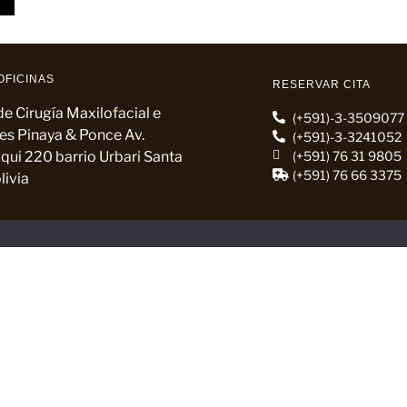
OFICINAS
RESERVAR CITA
e Cirugía Maxilofacial e
(+591)-3-3509077
es Pinaya & Ponce Av.
(+591)-3-3241052
qui 220 barrio Urbari Santa
(+591) 76 31 9805
(+591) 76 66 3375
livia