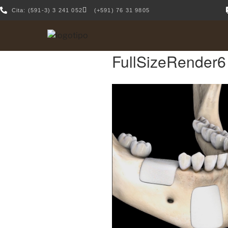
Cita: (591-3) 3 241 052
(+591) 76 31 9805
FullSizeRender6